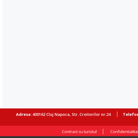
Adresa
: 400162 Cluj Napoca, Str. Croitorilor nr.24
Telefo
​
Contract cu turistul
Confidentialita