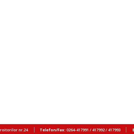
Croitorilor nr.24
Telefon/Fax:
0264-417991 / 417992 / 417993