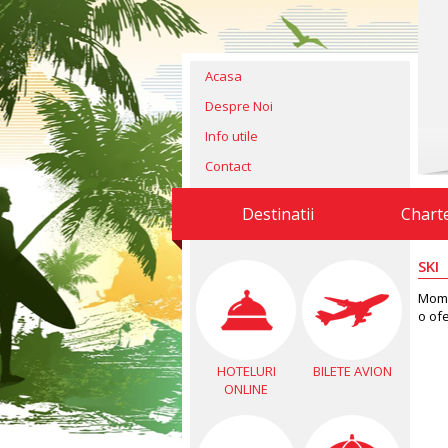
Acasa
Despre Noi
Info utile
Contact
Destinatii
Chart
SKI
Mome
o of
HOTELURI
BILETE AVION
ONLINE