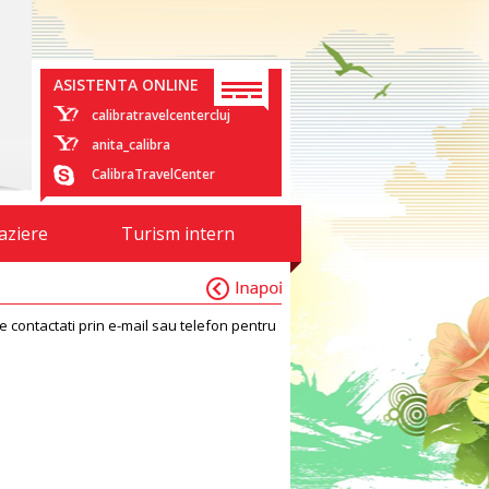
ASISTENTA ONLINE
calibratravelcentercluj
anita_calibra
CalibraTravelCenter
aziere
Turism intern
contactati prin e-mail sau telefon pentru